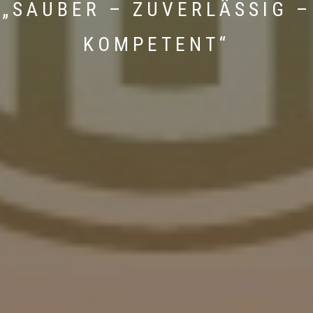
„SAUBER – ZUVERLÄSSIG –
KOMPETENT“